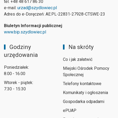
tel. +48 48 617 86 30
e-mail:
urzad@szydlowiec.pl
Adres do e-Doręczeń: AE:PL-22831-27928-CTSWE-23
Biuletyn Informacji publicznej
www.bip.szydlowiec.pl
Godziny
Na skróty
urzędowania
Co i jak załatwić
Poniedziałek:
Miejski Ośrodek Pomocy
8.00 - 16.00
Społecznej
Wtorek - piątek:
Telefony kontaktowe
7:30 - 15:30
Komunikaty i ogłoszenia
Gospodarka odpadami
ePUAP