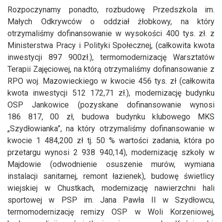
Rozpoczynamy ponadto, rozbudowę Przedszkola im.
Małych Odkrywców o oddział żłobkowy, na który
otrzymaliśmy dofinansowanie w wysokości 400 tys. zł. z
Ministerstwa Pracy i Polityki Społecznej, (całkowita kwota
inwestycji 897 900zł.), termomodernizację Warsztatów
Terapii Zajęciowej, na którą otrzymaliśmy dofinansowanie z
RPO woj. Mazowieckiego w kwocie 456 tys. zł (całkowita
kwota inwestycji 512 172,71 zł.), modernizację budynku
OSP Jankowice (pozyskane dofinansowanie wynosi
186 817, 00 zł, budowa budynku klubowego MKS
„Szydłowianka”, na który otrzymaliśmy dofinansowanie w
kwocie 1 484,200 zł tj. 50 % wartości zadania, która po
przetargu wynosi 2 938 940,14), modernizację szkoły w
Majdowie (odwodnienie osuszenie murów, wymiana
instalacji sanitarnej, remont łazienek), budowę świetlicy
wiejskiej w Chustkach, modernizację nawierzchni hali
sportowej w PSP im. Jana Pawła II w Szydłowcu,
termomodernizację remizy OSP w Woli Korzeniowej,