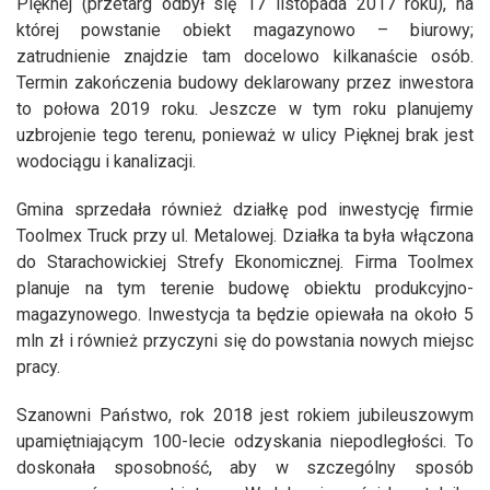
Pięknej (przetarg odbył się 17 listopada 2017 roku), na
której powstanie obiekt magazynowo – biurowy;
zatrudnienie znajdzie tam docelowo kilkanaście osób.
Termin zakończenia budowy deklarowany przez inwestora
to połowa 2019 roku. Jeszcze w tym roku planujemy
uzbrojenie tego terenu, ponieważ w ulicy Pięknej brak jest
wodociągu i kanalizacji.
Gmina sprzedała również działkę pod inwestycję firmie
Toolmex Truck przy ul. Metalowej. Działka ta była włączona
do Starachowickiej Strefy Ekonomicznej. Firma Toolmex
planuje na tym terenie budowę obiektu produkcyjno-
magazynowego. Inwestycja ta będzie opiewała na około 5
mln zł i również przyczyni się do powstania nowych miejsc
pracy.
Szanowni Państwo, rok 2018 jest rokiem jubileuszowym
upamiętniającym 100-lecie odzyskania niepodległości. To
doskonała sposobność, aby w szczególny sposób