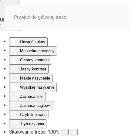
Przejdź do głównej treści
Ułatwienia dostępu
Odwróć kolory
Monochromatyczny
Ciemny kontrast
Jasny kontrast
Niskie nasycenie
Wysokie nasycenie
Zaznacz linki
Zaznacz nagłówki
Czytnik ekranu
Tryb czytania
Skalowanie treści
100
%