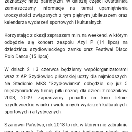
zaznaczyć nasz patriotyzm. W dalszej części kwartalnika
zamieszczamy informacje na temat upamiętnienia
uroczystości związanych z tym pięknym jubileuszem oraz
kalendarza wydarzeń sportowych i kulturalnych.
Korzystając z okazji zapraszam m.in. na weekend, w którym
odbędzie się koncert zespołu Azyl P. (14 lipca) na
dziedzińcu szydłowieckiego zamku oraz Festiwal Disco
Polo Dance (15 lipca).
W dniach 2 i 3 czerwca będziemy współorganizatorami
wraz z AP Szydłowiec piłkarskiej uczty dla najmłodszych.
Na Stadionie MKS "Szydłowianka" odbędzie się już 5
międzynarodowy turniej piłki nożnej dla dzieci z roczników
2008, 2009. Zapraszamy ponadto na kino letnie,
szydłowieckie wianki i wiele innych wydarzeń kulturalnych,
sportowych i artystycznych.
Szanowni Państwo, rok 2018 to rok, w którym nie zabraknie
nam wyzwań. Tak jak do tej pory będziemy starali się