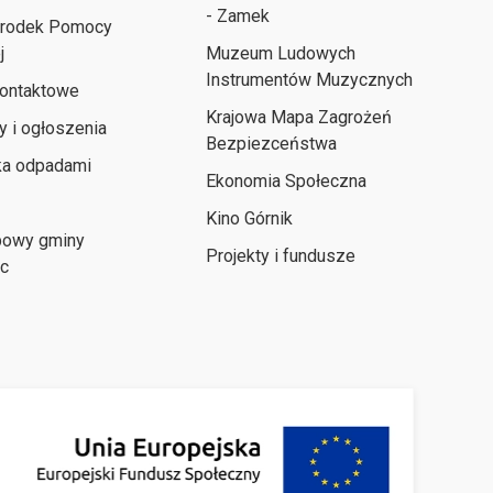
- Zamek
środek Pomocy
j
Muzeum Ludowych
Instrumentów Muzycznych
kontaktowe
Krajowa Mapa Zagrożeń
y i ogłoszenia
Bezpiezceństwa
ka odpadami
Ekonomia Społeczna
Kino Górnik
powy gminy
Projekty i fundusze
ec