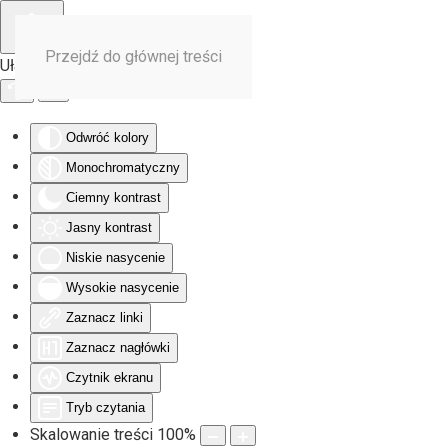
Przejdź do głównej treści
Ułatwienia dostępu
Odwróć kolory
Monochromatyczny
Ciemny kontrast
Jasny kontrast
Niskie nasycenie
Wysokie nasycenie
Zaznacz linki
Zaznacz nagłówki
Czytnik ekranu
Tryb czytania
Skalowanie treści
100
%