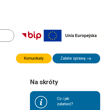
Komunikaty
Załatw sprawę
Na skróty
Co i jak
załatwić?