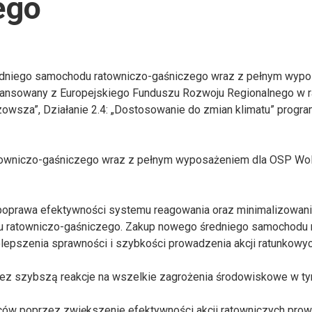
ego
średniego samochodu ratowniczo-gaśniczego wraz z pełnym wyp
nansowany z Europejskiego Funduszu Rozwoju Regionalnego w 
azowsza”, Działanie 2.4: „Dostosowanie do zmian klimatu” prog
towniczo-gaśniczego wraz z pełnym wyposażeniem dla OSP Wo
 poprawa efektywności systemu reagowania oraz minimalizowan
du ratowniczo-gaśniczego. Zakup nowego średniego samochodu 
lepszenia sprawności i szybkości prowadzenia akcji ratunkowyc
ez szybszą reakcje na wszelkie zagrożenia środowiskowe w t
ców poprzez zwiększenie efektywności akcji ratowniczych pro