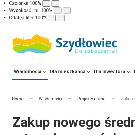
Czcionka
100
%
Wysokość linii
100
%
Odstęp liter
100
%
Wiadomości
Dla mieszkańca
Dla inwestora
Home
Wiadomości
Projekty unijne
Zakup 
Zakup nowego śred