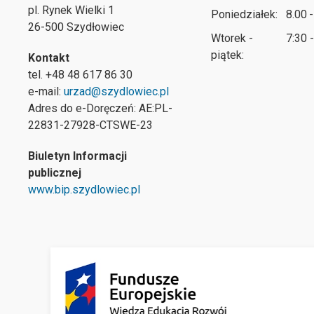
pl. Rynek Wielki 1
Poniedziałek:
8.00 
26-500 Szydłowiec
Wtorek -
7:30 
piątek:
Kontakt
tel. +48 48 617 86 30
e-mail:
urzad@szydlowiec.pl
Adres do e-Doręczeń: AE:PL-
22831-27928-CTSWE-23
Biuletyn Informacji
publicznej
www.bip.szydlowiec.pl