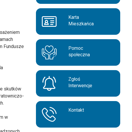
Karta
Mieszkańca
osażeniem
ramach
ram Fundusze
Pomoc
społeczna
la
Zgłoś
Interwencje
ie skutków
ratowniczo-
h.
Kontakt
ym w
wadzonych