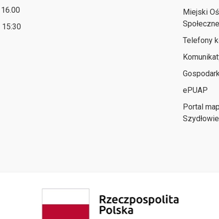
- 16.00
Miejski O
Społeczne
- 15:30
Telefony 
Komunikat
Gospodar
ePUAP
Portal ma
Szydłowi