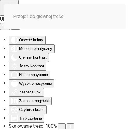
Przejdź do głównej treści
Ułatwienia dostępu
Odwróć kolory
Monochromatyczny
Ciemny kontrast
Jasny kontrast
Niskie nasycenie
Wysokie nasycenie
Zaznacz linki
Zaznacz nagłówki
Czytnik ekranu
Tryb czytania
Skalowanie treści
100
%